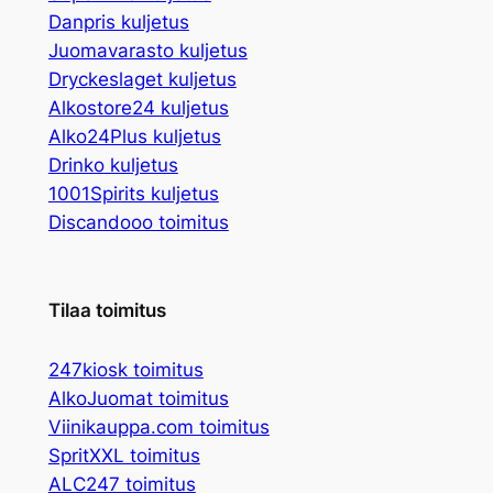
Danpris kuljetus
Juomavarasto kuljetus
Dryckeslaget kuljetus
Alkostore24 kuljetus
Alko24Plus kuljetus
Drinko kuljetus
1001Spirits kuljetus
Discandooo toimitus
Tilaa toimitus
247kiosk toimitus
AlkoJuomat toimitus
Viinikauppa.com toimitus
SpritXXL toimitus
ALC247 toimitus