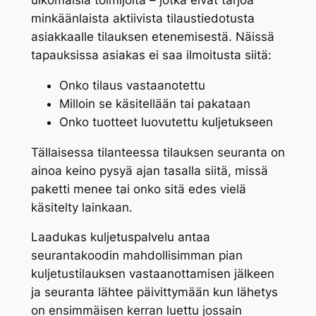
ulkomaisia toimijoita – jotka eivät tarjoa
minkäänlaista aktiivista tilaustiedotusta
asiakkaalle tilauksen etenemisestä. Näissä
tapauksissa asiakas ei saa ilmoitusta siitä:
Onko tilaus vastaanotettu
Milloin se käsitellään tai pakataan
Onko tuotteet luovutettu kuljetukseen
Tällaisessa tilanteessa tilauksen seuranta on
ainoa keino pysyä ajan tasalla siitä, missä
paketti menee tai onko sitä edes vielä
käsitelty lainkaan.
Laadukas kuljetuspalvelu antaa
seurantakoodin mahdollisimman pian
kuljetustilauksen vastaanottamisen jälkeen
ja seuranta lähtee päivittymään kun lähetys
on ensimmäisen kerran luettu jossain