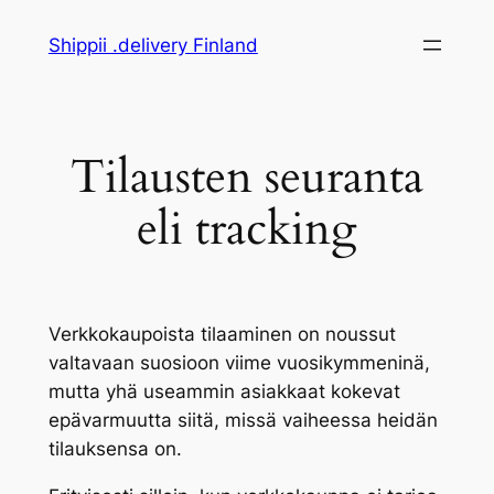
Siirry
Shippii .delivery Finland
sisältöön
Tilausten seuranta
eli tracking
Verkkokaupoista tilaaminen on noussut
valtavaan suosioon viime vuosikymmeninä,
mutta yhä useammin asiakkaat kokevat
epävarmuutta siitä, missä vaiheessa heidän
tilauksensa on.