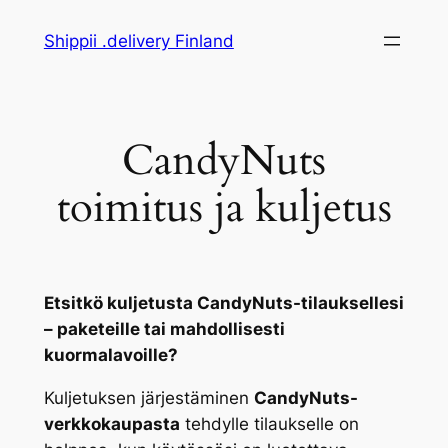
Siirry
Shippii .delivery Finland
sisältöön
CandyNuts
toimitus ja kuljetus
Etsitkö kuljetusta CandyNuts-tilauksellesi
– paketeille tai mahdollisesti
kuormalavoille?
Kuljetuksen järjestäminen
CandyNuts-
verkkokaupasta
tehdylle tilaukselle on