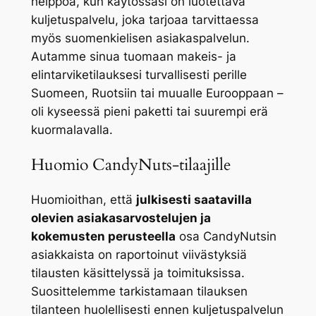
helppoa, kun käytössäsi on luotettava
kuljetuspalvelu, joka tarjoaa tarvittaessa
myös suomenkielisen asiakaspalvelun.
Autamme sinua tuomaan makeis- ja
elintarviketilauksesi turvallisesti perille
Suomeen, Ruotsiin tai muualle Eurooppaan –
oli kyseessä pieni paketti tai suurempi erä
kuormalavalla.
Huomio CandyNuts-tilaajille
Huomioithan, että
julkisesti saatavilla
olevien asiakasarvostelujen ja
kokemusten perusteella
osa CandyNutsin
asiakkaista on raportoinut viivästyksiä
tilausten käsittelyssä ja toimituksissa.
Suosittelemme tarkistamaan tilauksen
tilanteen huolellisesti ennen kuljetuspalvelun