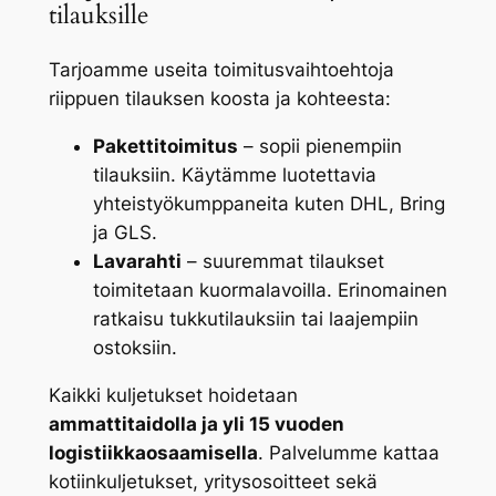
tilauksille
Tarjoamme useita toimitusvaihtoehtoja
riippuen tilauksen koosta ja kohteesta:
Pakettitoimitus
– sopii pienempiin
tilauksiin. Käytämme luotettavia
yhteistyökumppaneita kuten DHL, Bring
ja GLS.
Lavarahti
– suuremmat tilaukset
toimitetaan kuormalavoilla. Erinomainen
ratkaisu tukkutilauksiin tai laajempiin
ostoksiin.
Kaikki kuljetukset hoidetaan
ammattitaidolla ja yli 15 vuoden
logistiikkaosaamisella
. Palvelumme kattaa
kotiinkuljetukset, yritysosoitteet sekä