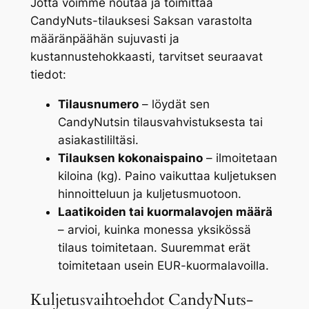
Jotta voimme noutaa ja toimittaa
CandyNuts-tilauksesi Saksan varastolta
määränpäähän sujuvasti ja
kustannustehokkaasti, tarvitset seuraavat
tiedot:
Tilausnumero
– löydät sen
CandyNutsin tilausvahvistuksesta tai
asiakastililtäsi.
Tilauksen kokonaispaino
– ilmoitetaan
kiloina (kg). Paino vaikuttaa kuljetuksen
hinnoitteluun ja kuljetusmuotoon.
Laatikoiden tai kuormalavojen määrä
– arvioi, kuinka monessa yksikössä
tilaus toimitetaan. Suuremmat erät
toimitetaan usein EUR-kuormalavoilla.
Kuljetusvaihtoehdot CandyNuts-