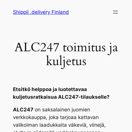
Siirry
Shippii .delivery Finland
sisältöön
ALC247 toimitus ja
kuljetus
Etsitkö helppoa ja luotettavaa
kuljetusratkaisua ALC247-tilaukselle?
ALC247
on saksalainen juomien
verkkokauppa, joka tarjoaa kattavan
valikoiman laadukkaita väkeviä, viinejä,