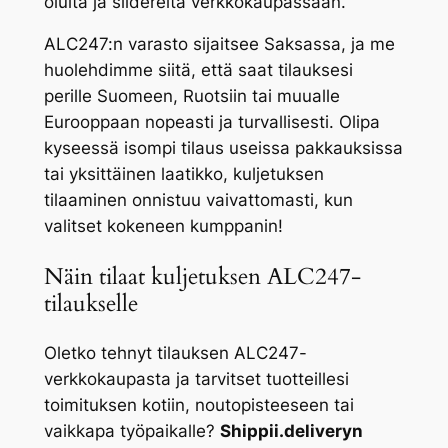
oluita ja siidereitä verkkokaupassaan.
ALC247:n varasto sijaitsee Saksassa, ja me
huolehdimme siitä, että saat tilauksesi
perille Suomeen, Ruotsiin tai muualle
Eurooppaan nopeasti ja turvallisesti. Olipa
kyseessä isompi tilaus useissa pakkauksissa
tai yksittäinen laatikko, kuljetuksen
tilaaminen onnistuu vaivattomasti, kun
valitset kokeneen kumppanin!
Näin tilaat kuljetuksen ALC247-
tilaukselle
Oletko tehnyt tilauksen ALC247-
verkkokaupasta ja tarvitset tuotteillesi
toimituksen kotiin, noutopisteeseen tai
vaikkapa työpaikalle?
Shippii.deliveryn