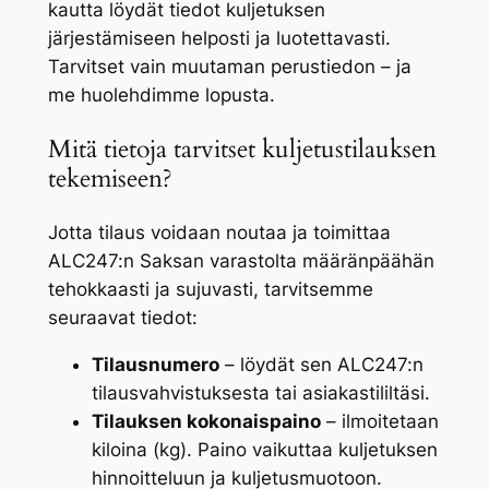
kautta löydät tiedot kuljetuksen
järjestämiseen helposti ja luotettavasti.
Tarvitset vain muutaman perustiedon – ja
me huolehdimme lopusta.
Mitä tietoja tarvitset kuljetustilauksen
tekemiseen?
Jotta tilaus voidaan noutaa ja toimittaa
ALC247:n Saksan varastolta määränpäähän
tehokkaasti ja sujuvasti, tarvitsemme
seuraavat tiedot:
Tilausnumero
– löydät sen ALC247:n
tilausvahvistuksesta tai asiakastililtäsi.
Tilauksen kokonaispaino
– ilmoitetaan
kiloina (kg). Paino vaikuttaa kuljetuksen
hinnoitteluun ja kuljetusmuotoon.