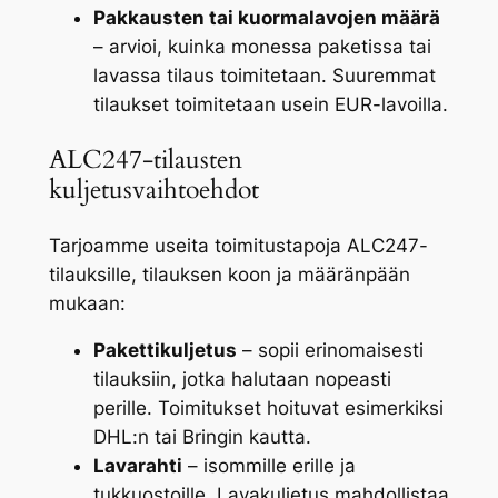
Pakkausten tai kuormalavojen määrä
– arvioi, kuinka monessa paketissa tai
lavassa tilaus toimitetaan. Suuremmat
tilaukset toimitetaan usein EUR-lavoilla.
ALC247-tilausten
kuljetusvaihtoehdot
Tarjoamme useita toimitustapoja ALC247-
tilauksille, tilauksen koon ja määränpään
mukaan:
Pakettikuljetus
– sopii erinomaisesti
tilauksiin, jotka halutaan nopeasti
perille. Toimitukset hoituvat esimerkiksi
DHL:n tai Bringin kautta.
Lavarahti
– isommille erille ja
tukkuostoille. Lavakuljetus mahdollistaa