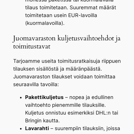
tilaus toimitetaan. Suuremmat määrät
toimitetaan usein EUR-lavoilla
(kuormalavoilla).
Juomavaraston kuljetusvaihtoehdot ja
toimitustavat
Tarjoamme useita toimitusratkaisuja riippuen
tilauksen sisällöstä ja määränpäästä.
Juomavaraston tilaukset voidaan toimittaa
seuraavilla tavoilla:
Pakettikuljetus
– nopea ja edullinen
vaihtoehto pienemmille tilauksille.
Kuljetus onnistuu esimerkiksi DHL:n tai
Bringin kautta.
Lavarahti
– suurempiin tilauksiin, joissa