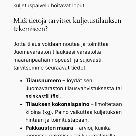
kuljetuspalvelu hoitavat loput.
Mitä tietoja tarvitset kuljetustilauksen
tekemiseen?
Jotta tilaus voidaan noutaa ja toimittaa
Juomavaraston tilauksesi varastolta
määränpäähän nopeasti ja sujuvasti,
tarvitsemme seuraavat tiedot:
Tilausnumero
– löydät sen
Juomavaraston tilausvahvistuksesta tai
asiakastililtäsi.
Tilauksen kokonaispaino
– ilmoitetaan
kiloina (kg). Paino vaikuttaa kuljetuksen
hintaan ja toimitustapaan.
Pakkausten määrä
– arvioi, kuinka
monessa paketissa tai kuormalavalla