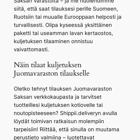
Saksan varastolta – ja me huolehdimme
siitä, että saat tilauksesi perille Suomeen,
Ruotsiin tai muualle Eurooppaan helposti ja
turvallisesti. Olipa kyseessä yksittäinen
paketti tai useamman lavan kertaostos,
kuljetuksen tilaaminen onnistuu
vaivattomasti.
Näin tilaat kuljetuksen
Juomavaraston tilaukselle
Oletko tehnyt tilauksen Juomavaraston
Saksan verkkokaupasta ja tarvitset
tuotteillesi kuljetuksen kotiovelle tai
noutopisteeseen? Shippii.deliveryn avulla
löydät toimivan ratkaisun molempiin
tarpeisiin! Riittää, että sinulla on muutama
perustieto valmiina – luotettavat