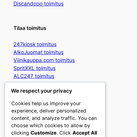
Discandooo toimitus
Tilaa toimitus
247kiosk toimitus
AlkoJuomat toimitus
Viinikauppa.com toimitus
SpritXXL toimitus
ALC247 toimitus
Spritbox toimitus
We respect your privacy
Booz3 toimitus
Vingrossen toimitus
Cookies help us improve your
Gpris toimitus
experience, deliver personalized
CandyNuts toimitus
content, and analyze traffic. You can
choose which cookies to allow by
clicking
Customize
. Click
Accept All