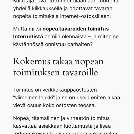
Kuluttajat ovat tottuneet tilaamaan tuotteita
yhdellä klikkauksella ja odottavat tavaran
nopeita toimituksia Internet-ostoksilleen.
Mutta miksi
nopea tavaroiden toimitus
Internetistä
on niin olennaista – ja miten se
käytännössä onnistuu parhaiten?
Kokemus takaa nopean
toimituksen tavaroille
Toimitus on verkkokauppaostosten
”viimeinen lenkki” ja se on usein eniten aikaa
vievä osuus koko ostosten teossa.
Nopea, täsmällinen ja virheetön toimitus
kasvattaa asiakkaan luottamusta ja lisää
todennäköisyyttä siihen, että asiakas palaa