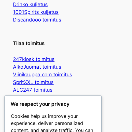
Drinko kuljetus
1001Spirits kuljetus
Discandooo toimitus
Tilaa toimitus
247kiosk toimitus
AlkoJuomat toimitus
Viinikauppa.com toimitus
SpritXXL toimitus
ALC247 toimitus
Spritbox toimitus
We respect your privacy
Booz3 toimitus
Vingrossen toimitus
Cookies help us improve your
Gpris toimitus
experience, deliver personalized
CandyNuts toimitus
content, and analyze traffic. You can