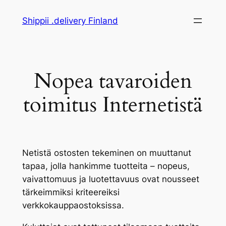
Siirry
Shippii .delivery Finland
sisältöön
Nopea tavaroiden
toimitus Internetistä
Netistä ostosten tekeminen on muuttanut
tapaa, jolla hankimme tuotteita – nopeus,
vaivattomuus ja luotettavuus ovat nousseet
tärkeimmiksi kriteereiksi
verkkokauppaostoksissa.